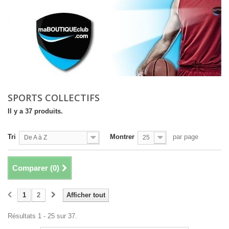
SPORTS COLLECTIFS
Il y a 37 produits.
Tri
Montrer
par page
De A à Z
25
Comparer (
0
)
1
2
Afficher tout
Résultats 1 - 25 sur 37.