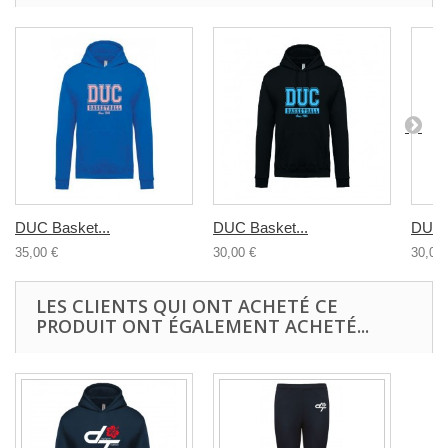
DUC Basket...
DUC Basket...
DUC B
35,00 €
30,00 €
30,00 
LES CLIENTS QUI ONT ACHETÉ CE
PRODUIT ONT ÉGALEMENT ACHETÉ...